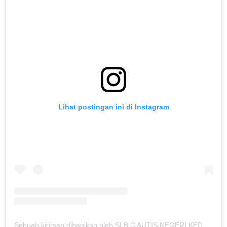
Lihat postingan ini di Instagram
Sebuah kiriman dibagikan oleh SLB C AUTIS NEGERI KEDUNGKANDANG (@slbcautiskdkd)