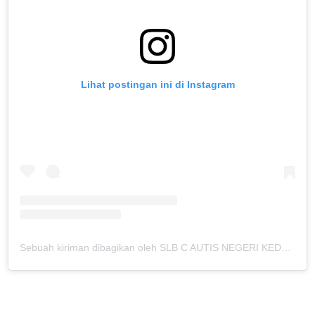
Lihat postingan ini di Instagram
Sebuah kiriman dibagikan oleh SLB C AUTIS NEGERI KEDUNGKANDANG (@slbcautiskdkd)