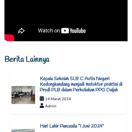
Berita Lainnya
Kepala Sekolah SLB C Autis Negeri
Kedungkandang menjadi Instuktur praktisi di
Prodi PLB dalam Perkuliahan PPG Daljab
14 Maret 2024
Admin
Hari Lahir Pancasila "1 Juni 2024"