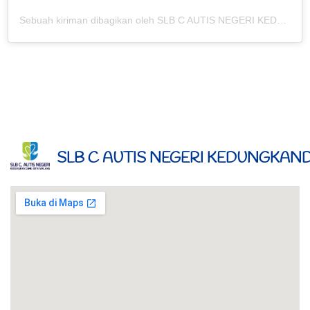
Sebuah kiriman dibagikan oleh SLB C AUTIS NEGERI KEDUNGKANDANG (@slbcautiskdkd)
SLB C AUTIS NEGERI KEDUNGKA