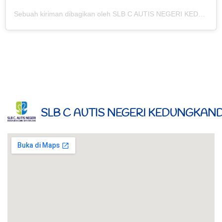
Sebuah kiriman dibagikan oleh SLB C AUTIS NEGERI KEDUNGKANDANG (@slbcautiskdkd)
SLB C AUTIS NEGERI KEDUNGKA