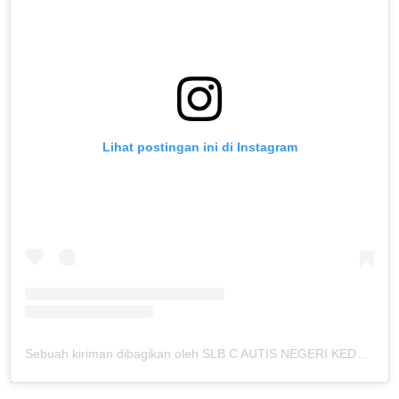
Lihat postingan ini di Instagram
Sebuah kiriman dibagikan oleh SLB C AUTIS NEGERI KEDUNGKANDANG (@slbcautiskdkd)