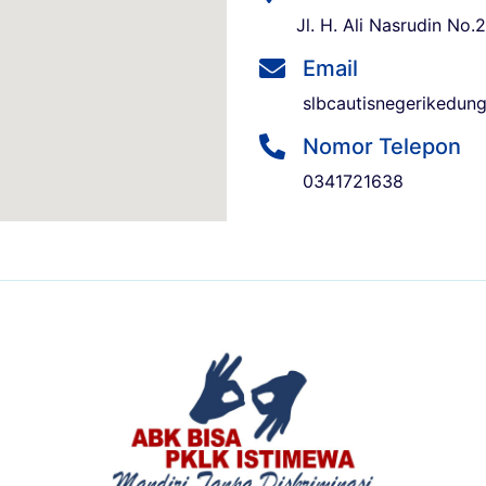
Jl. H. Ali Nasrudin N
Email
slbcautisnegerikedu
Nomor Telepon
0341721638