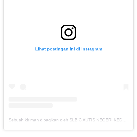
Lihat postingan ini di Instagram
Sebuah kiriman dibagikan oleh SLB C AUTIS NEGERI KEDUNGKANDANG (@slbcautiskdkd)