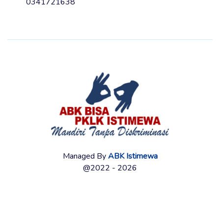
0341721638
Managed By
ABK Istimewa
@2022 - 2026