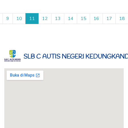
9
10
11
12
13
14
15
16
17
18
SLB C AUTIS NEGERI KEDUNGKA