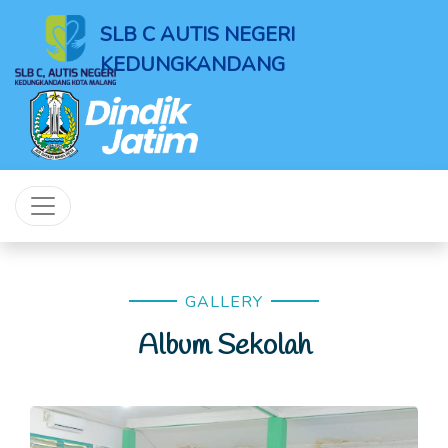
SLB C AUTIS NEGERI
KEDUNGKANDANG
GALLERY
Album Sekolah