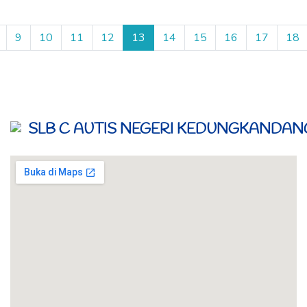
9
10
11
12
13
14
15
16
17
18
SLB C AUTIS NEGERI KEDUNGKANDAN