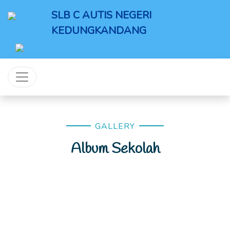
SLB C AUTIS NEGERI
KEDUNGKANDANG
GALLERY
Album Sekolah