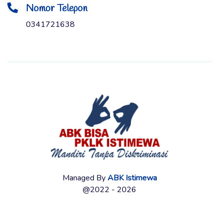
Nomor Telepon
0341721638
Managed By
ABK Istimewa
@2022 - 2026